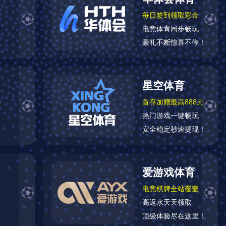
品质的数字化观赛体验。我们整合
高
网站-登录入口服务。
亚、中东、欧洲等区域建立了本地化技
持续增长，深受广大体育爱好者喜