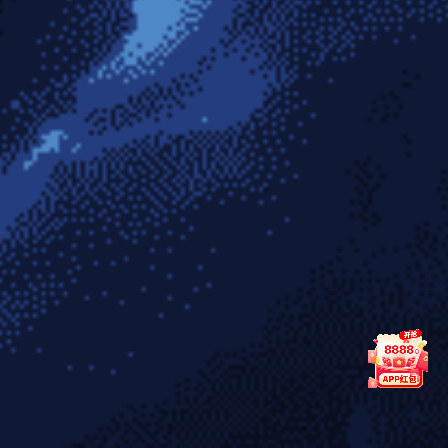
数据在开云(中国)Kaiyun·官方网站-登录入口体系中
密性。
配日志溯源功能，协助事后安全验证与应急响应。
时分析处理，防止可疑操作对平台正常秩序造成干