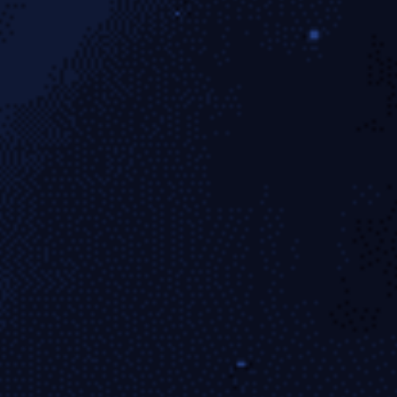
我们的品牌
作为综合性的kaiyun官网
打造一个安全、稳定、可信赖
在推动行业标准提升的同时，开云
新边界，以高效响应用户需求