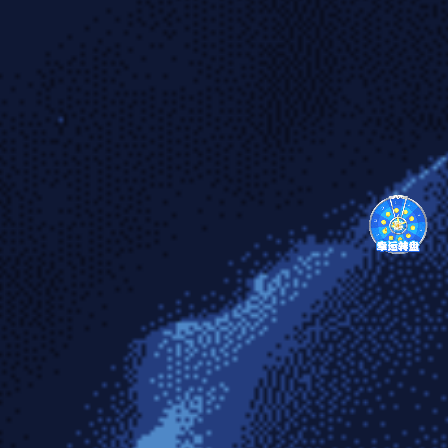
风控识别成功率
99.2%
欺诈行为识别
与权限隔离，为kaiyun官网平台用户建立第一道防