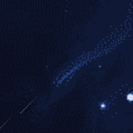
响应速度
0.18s
平均页面加载