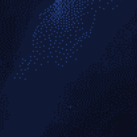
点击查看每次更新的重点改动，kaiyun官网将持续优化用户体验
移。
推荐。
合开云(中国)Kaiyun·官方网站-登录入口用户快速上手。