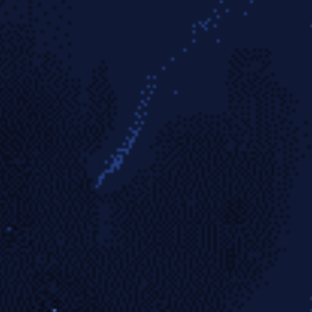
利用kaiyun